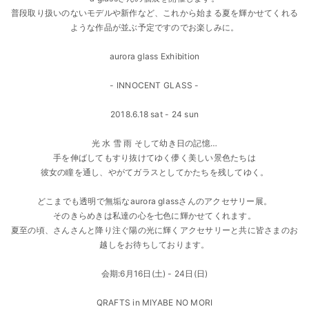
普段取り扱いのないモデルや新作など、これから始まる夏を輝かせてくれる
ような作品が並ぶ予定ですのでお楽しみに。
aurora glass Exhibition
- INNOCENT GLASS -
2018.6.18 sat - 24 sun
光 水 雪 雨 そして幼き日の記憶…
手を伸ばしてもすり抜けてゆく儚く美しい景色たちは
彼女の瞳を通し、やがてガラスとしてかたちを残してゆく。
どこまでも透明で無垢なaurora glassさんのアクセサリー展。
そのきらめきは私達の心を七色に輝かせてくれます。
夏至の頃、さんさんと降り注ぐ陽の光に輝くアクセサリーと共に皆さまのお
越しをお待ちしております。
会期:6月16日(土) - 24日(日)
QRAFTS in MIYABE NO MORI