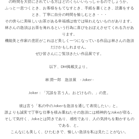
の時間を大切にされている方はどのくらいいらっしゃるのでしょうか。
ふっと一息つくとき、お客様をもてなすとき、手紙を書くとき、読書をする
とき、丁寧に自分の時間を愉しむとき・・・
その傍らに美味しいお茶がある幸福感は他では味わえないものがあります。
林さんの急須はお茶を淹れるという行為に喜びをおぼえさせてくれる力があ
ります。
機能美と作家の意匠がこれほど美しく一つになっている作品は林さんの急須
だけかもしれません。
ぜひ皆さんにご覧頂きたい作品展です。
以下、DM掲載文より。
林 潤一郎 急須展 - Joker -
Joker：「冗談を言う人。おどけもの。」の意。
彼は言う「私の中のJokerを急須を通して表現したい」と。
誰よりも誠実で丁寧な仕事を積み重ねたその急須には精神的なJokeが宿る。
そして気付く、Jokeとは閃きであり、感性であり、人の気持ちを動かすもの
である、と。
こんなにも美しく、ひたむきで、愉しい急須を私は見たことがない。