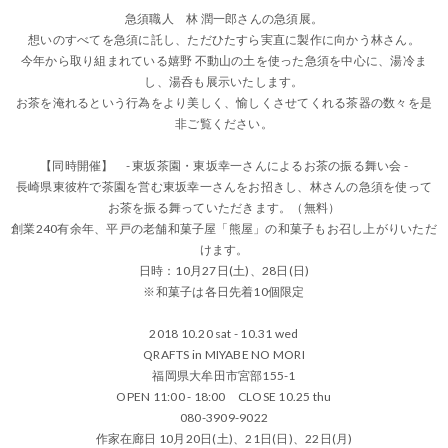
急須職人 林 潤一郎さんの急須展。
想いのすべてを急須に託し、ただひたすら実直に製作に向かう林さん。
今年から取り組まれている嬉野 不動山の土を使った急須を中心に、湯冷ま
し、湯呑も展示いたします。
お茶を淹れるという行為をより美しく、愉しくさせてくれる茶器の数々を是
非ご覧ください。
【同時開催】 - 東坂茶園・東坂幸一さんによるお茶の振る舞い会 -
長崎県東彼杵で茶園を営む東坂幸一さんをお招きし、林さんの急須を使って
お茶を振る舞っていただきます。（無料）
創業240有余年、平戸の老舗和菓子屋「熊屋」の和菓子もお召し上がりいただ
けます。
日時：10月27日(土)、28日(日)
※和菓子は各日先着10個限定
2018 10.20 sat - 10.31 wed
QRAFTS in MIYABE NO MORI
福岡県大牟田市宮部155-1
OPEN 11:00 - 18:00 CLOSE 10.25 thu
080-3909-9022
作家在廊日 10月20日(土)、21日(日)、22日(月)