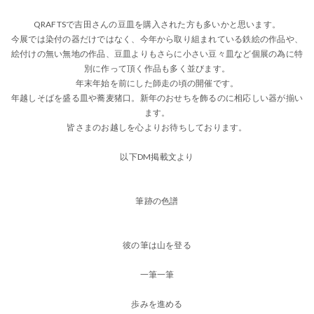
QRAFTSで吉田さんの豆皿を購入された方も多いかと思います。
今展では染付の器だけではなく、今年から取り組まれている鉄絵の作品や、
絵付けの無い無地の作品、豆皿よりもさらに小さい豆々皿など個展の為に特
別に作って頂く作品も多く並びます。
年末年始を前にした師走の頃の開催です。
年越しそばを盛る皿や蕎麦猪口。新年のおせちを飾るのに相応しい器が揃い
ます。
皆さまのお越しを心よりお待ちしております。
以下DM掲載文より
筆跡の色譜
彼の筆は山を登る
一筆一筆
歩みを進める