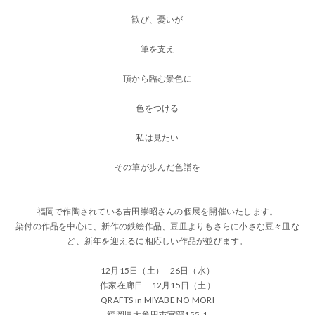
歓び、憂いが
筆を支え
頂から臨む景色に
色をつける
私は見たい
その筆が歩んだ色譜を
福岡で作陶されている吉田崇昭さんの個展を開催いたします。
染付の作品を中心に、新作の鉄絵作品、豆皿よりもさらに小さな豆々皿な
ど、新年を迎えるに相応しい作品が並びます。
12月15日（土） - 26日（水）
作家在廊日 12月15日（土）
QRAFTS in MIYABE NO MORI
福岡県大牟田市宮部155-1